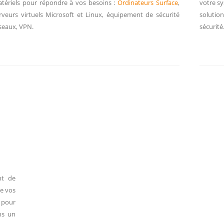
tériels pour répondre à vos besoins :
Ordinateurs Surface
,
votre sy
rveurs virtuels Microsoft et Linux, équipement de sécurité
solutio
seaux, VPN.
sécurité
nt de
de vos
 pour
ns un