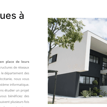
ques à
en place de leurs
structures de réseaux
s le département des
Occitanie, nous vous
ystème informatique.
ons étudier un projet
ous bénéficiez des
 suivent plusieurs fois