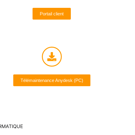
Portail client
Télémaintenance Anydesk (PC)
ORMATIQUE