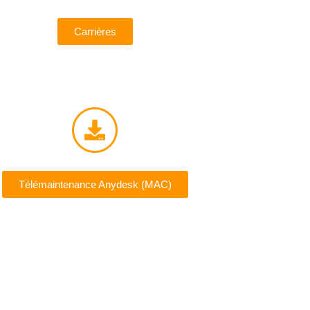
Carrières
Télémaintenance Anydesk (MAC)