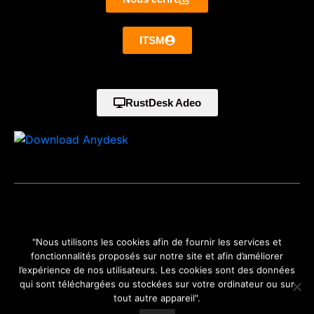
ITSM
RustDesk Adeo
©2024 Adeo-informatique situé à Perpignan Tecnosud 2
"Nous utilisons les cookies afin de fournir les services et
Pyrénées Orientales (66) Languedoc Roussillon Midi Pyrénées -
fonctionnalités proposés sur notre site et afin d’améliorer
Occitanie est une marque de GLOBAL DYNAMICS.
Mentions
l’expérience de nos utilisateurs. Les cookies sont des données
légales
qui sont téléchargées ou stockées sur votre ordinateur ou sur
tout autre appareil".