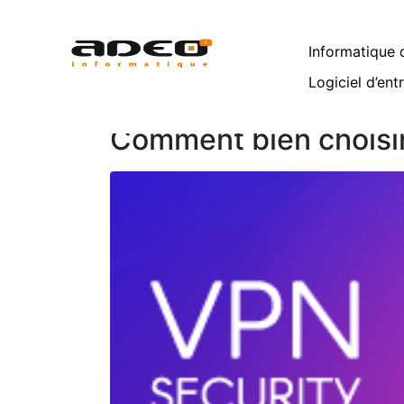
Mois :
novembre
Informatique d
Home
Archives: novembre 2018
Logiciel d’ent
Comment bien choisir