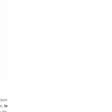
ison
er,
le
e de