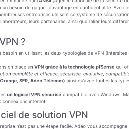
ecommandé par l
’ANSII
(Agence nationale de la sécurité d
 un besoin de gagner davantage en confidentialité. Avec l
nombreuses entreprises utilisent ce système de sécurisatio
borateurs, leurs partenaires, ainsi que relier leurs différe
 VPN ?
esoin en utilisant les deux typologies de VPN (intersites 
ons en place u
n VPN grâce à la technologie pfSense
qui of
ution complète et efficace, sécurisée, évolutive, compatibl
(Orange, SFR, Adeo Télécom)
ainsi qu’avec toutes les type
sons
un logiciel VPN sécurisé
compatible avec Windows, Ma
s connexions internet.
iciel de solution VPN
treprise n’est pas une étape facile. Adeo vous accompagne