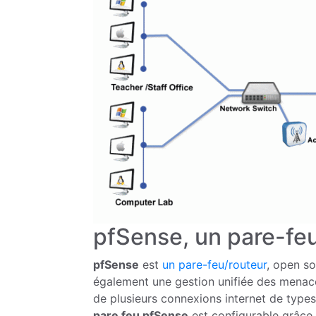
pfSense, un pare-feu
pfSense
est
un pare-feu/routeur
, open so
également une gestion unifiée des menaces
de plusieurs connexions internet de types 
pare feu pfSense
est configurable grâce à