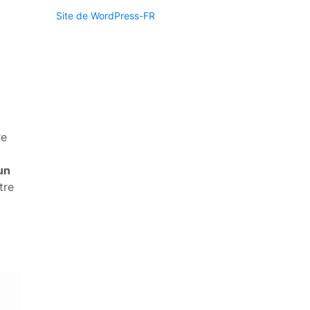
Site de WordPress-FR
re
un
tre