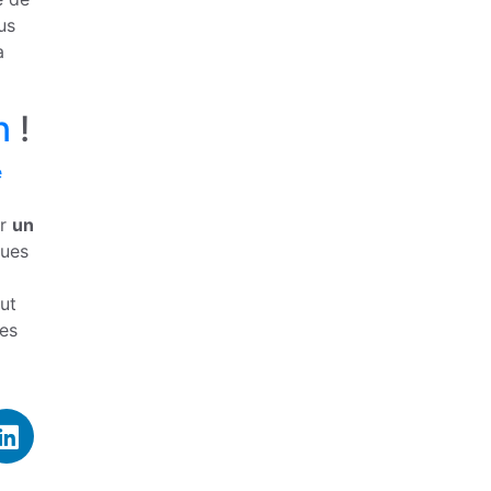
us
a
n
!
e
ir
un
ques
ut
des