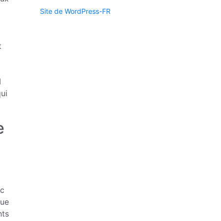
Site de WordPress-FR
t
M
ui
e
ec
que
nts