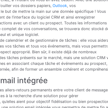
ouiller vos dossiers papiers,
Outlook
, vos
le but de mettre la main sur une donnée spécifique ! Vous
t de l’interface du logiciel CRM et ainsi enregistrer
ctions avec un client ou prospect. Toutes les informations
ique complet de vos conversations, se trouvera donc stocké d
ul et unique logiciel.
de calendrier et de gestionnaire de tâches : elle vous aider
tes vos tâches et tous vos événements, mais vous permettr
ospect approprié. Bien sûr, il existe déjà de nombreux
 des tâches présents sur le marché, mais une solution CRM 
ches en associant chaque tâche et événements au prospect,
ernée, afin de former un ensemble cohérent et compréhensi
 mail intégrée
s allers-retours permanents entre votre client de messager
es à la recherche d’une solution pour gérer
,
qu’elles aient pour objectif fidélisation ou bien prospectio
ne solution email intégrée vous permettra de mettre fin 