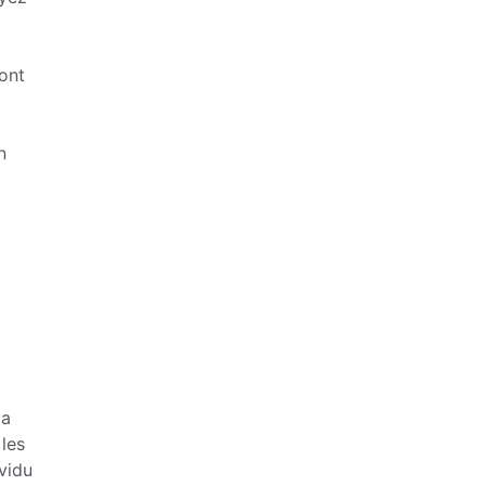
ront
n
la
 les
vidu