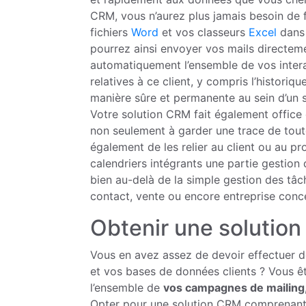
CRM, vous n’aurez plus jamais besoin de f
fichiers
Word
et vos classeurs
Excel
dans 
pourrez ainsi envoyer vos mails directemen
automatiquement l’ensemble de vos intera
relatives à ce client, y compris l’histor
manière sûre et permanente au sein d’un se
Votre solution CRM fait également office 
non seulement à garder une trace de tou
également de les relier au client ou au pr
calendriers intégrants une partie gestion
bien au-delà de la simple gestion des tâ
contact, vente ou encore entreprise conc
Obtenir une solution
Vous en avez assez de devoir effectuer de
et vos bases de données clients ? Vous êt
l’ensemble de
vos campagnes de mailing
Opter pour une solution CRM comprenant u