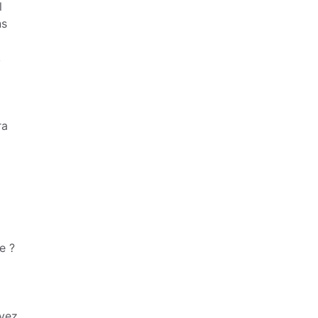
l
ns
,
ra
e ?
ayez