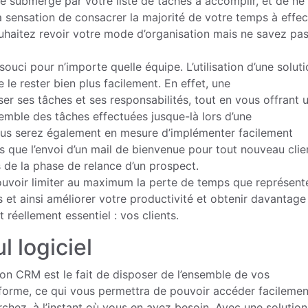
e submergé par votre liste de tâches à accomplir, et de ne
a sensation de consacrer la majorité de votre temps à effec
uhaitez revoir votre mode d’organisation mais ne savez pas
souci pour n’importe quelle équipe. L’utilisation d’une solut
le rester bien plus facilement. En effet, une
ser ses tâches et ses responsabilités, tout en vous offrant 
nsemble des tâches effectuées jusque-là lors d’une
Vous serez également en mesure d’implémenter facilement
s que l’envoi d’un mail de bienvenue pour tout nouveau clie
 de la phase de relance d’un prospect.
pouvoir limiter au maximum la perte de temps que représent
 et ainsi améliorer votre productivité et obtenir davantage
réellement essentiel : vos clients.
l logiciel
ion CRM est le fait de disposer de l’ensemble de vos
forme, ce qui vous permettra de pouvoir accéder facilemen
hez, à l’instant où vous en avez besoin. Avec une solution