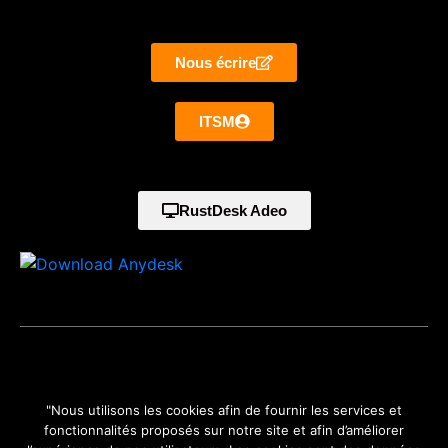
Nous écrire
ITSM
RustDesk Adeo
©2024 Adeo-informatique situé à Perpignan Tecnosud 2
"Nous utilisons les cookies afin de fournir les services et
Pyrénées Orientales (66) Languedoc Roussillon Midi Pyrénées -
fonctionnalités proposés sur notre site et afin d’améliorer
Occitanie est une marque de GLOBAL DYNAMICS.
Mentions