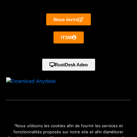
Nous écrire
ITSM
RustDesk Adeo
©2024 Adeo-informatique situé à Perpignan Tecnosud 2
"Nous utilisons les cookies afin de fournir les services et
Pyrénées Orientales (66) Languedoc Roussillon Midi Pyrénées -
fonctionnalités proposés sur notre site et afin d’améliorer
Occitanie est une marque de GLOBAL DYNAMICS.
Mentions