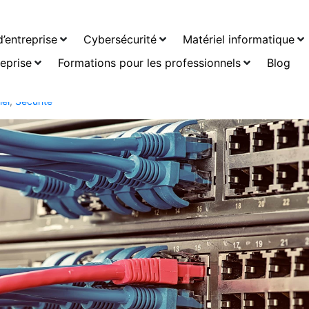
atique local en entrepri
’entreprise
Cybersécurité
Matériel informatique
formatique local en entreprise
reprise
Formations pour les professionnels
Blog
iel
,
Sécurité