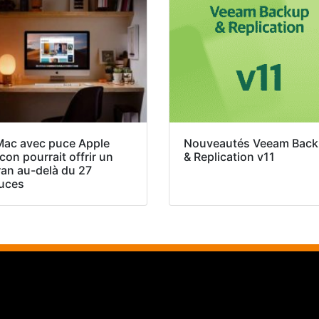
iMac avec puce Apple
Nouveautés Veeam Bac
icon pourrait offrir un
& Replication v11
ran au-delà du 27
uces