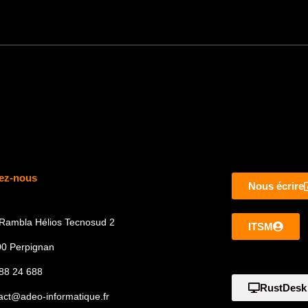
ez-nous
Nous écrire
Rambla Hélios Tecnosud 2
ITSM
0 Perpignan
88 24 688
RustDesk
act@adeo-informatique.fr