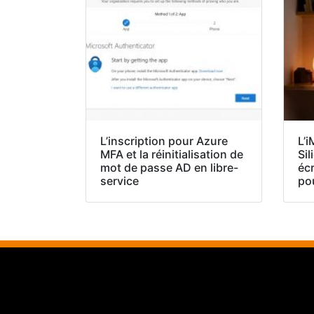
L’inscription pour Azure
L’
MFA et la réinitialisation de
Sil
mot de passe AD en libre-
éc
service
po