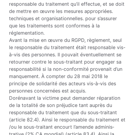
res­ponsable du traitement qu’il effectue, et se doit
de mettre en œuvre les mesures appropriées.
techniques et organisation­nelles. pour s’assurer
que les traitements sont conformes à la
réglementation.
Avant la mise en œuvre du RGPD, règle­ment, seul
le responsable du traitement était responsable vis-
à-vis des personnes. Il pouvait éventuellement se
retourner contre le sous-traitant pour engager sa
responsabilité si la non-conformité prove­nait d’un
manquement. À compter du 28 mai 2018 le
principe de solidarité des ac­teurs vis-à-vis des
personnes concernées est acquis.
Dorénavant la victime peut demander ré­paration
de la totalité de son préjudice tant auprès du
responsable du traitement que du sous-traitant
(article 82.4). Ain­si le responsable du traitement et
/ou le sous-traitant encourt l’amende adminis­
trative (2% CA mondial) (article 83.4). Ainsi la