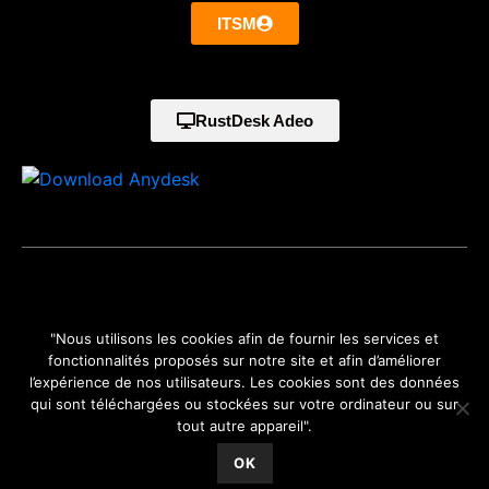
ITSM
RustDesk Adeo
©2024 Adeo-informatique situé à Perpignan Tecnosud 2
"Nous utilisons les cookies afin de fournir les services et
Pyrénées Orientales (66) Languedoc Roussillon Midi Pyrénées -
fonctionnalités proposés sur notre site et afin d’améliorer
Occitanie est une marque de GLOBAL DYNAMICS.
Mentions
l’expérience de nos utilisateurs. Les cookies sont des données
légales
qui sont téléchargées ou stockées sur votre ordinateur ou sur
tout autre appareil".
OK